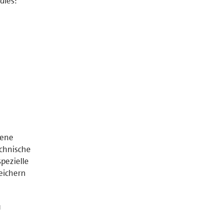
dies:
tene
chnische
pezielle
peichern
u