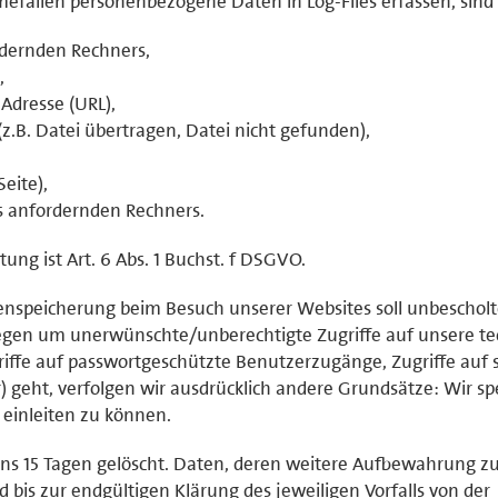
mefällen personenbezogene Daten in Log-Files erfassen, sind 
dernden Rechners,
,
Adresse (URL),
z.B. Datei übertragen, Datei nicht gefunden),
eite),
s anfordernden Rechners.
ung ist Art. 6 Abs. 1 Buchst. f DSGVO.
enspeicherung beim Besuch unserer Websites soll unbeschol
gen um unerwünschte/unberechtigte Zugriffe auf unsere te
griffe auf passwortgeschützte Benutzerzugänge, Zugriffe auf s
r) geht, verfolgen wir ausdrücklich andere Grundsätze: Wir s
einleiten zu können.
ns 15 Tagen gelöscht. Daten, deren weitere Aufbewahrung z
d bis zur endgültigen Klärung des jeweiligen Vorfalls von der