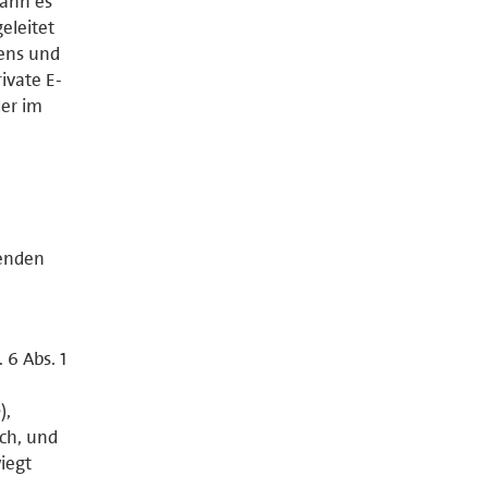
kann es
eleitet
gens und
ivate E-
der im
genden
 6 Abs. 1
),
ich, und
iegt