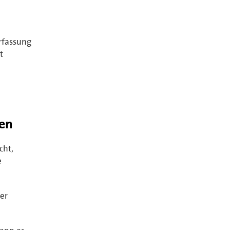
rfassung
t
en
cht,
e
er