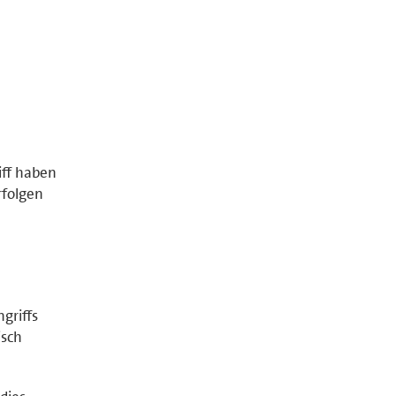
iff haben
rfolgen
griffs
isch