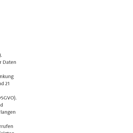
.
er Daten
änkung
nd 21
 DSGVO).
nd
rlangen
errufen