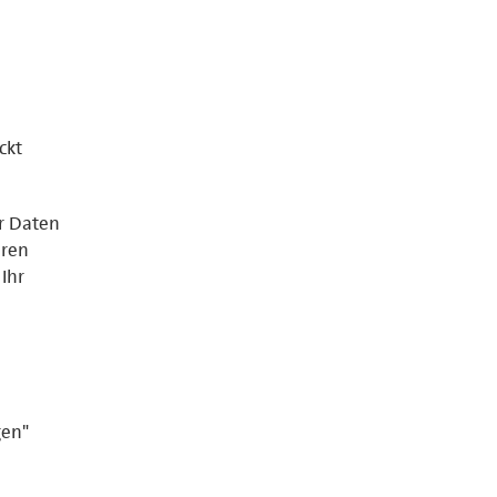
ckt
er Daten
eren
Ihr
gen"