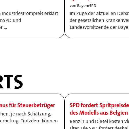
von
BayernSPD
 Industriestrompreis erklärt
Im Zuge der aktuellen Deba
ernSPD und
der gesetzlichen Krankenver
er …
Landesvorsitzende der Bay
TS
onus für Steuerbetrüger
SPD fordert Spritpreisde
des Modells aus Belgien
ehen, je nach Schätzung,
uerbetrug. Trotzdem können
Benzin und Diesel kosten vi
Liter. Die SPD fordert desha