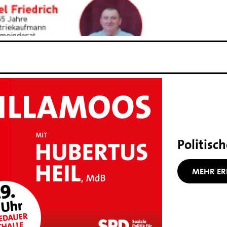
Politisc
MEHR ER