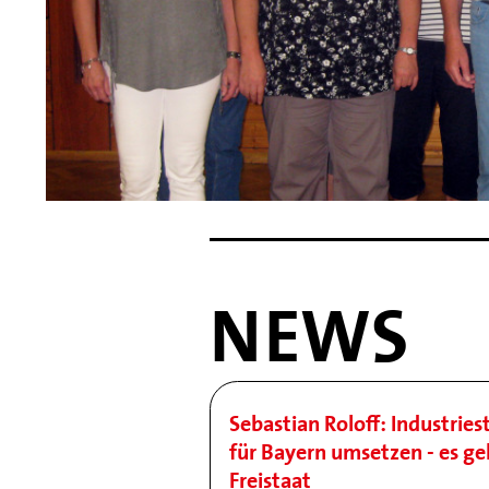
NEWS
Sebastian Roloff: Industries
für Bayern umsetzen - es ge
Freistaat