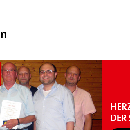
ln
HER
DER