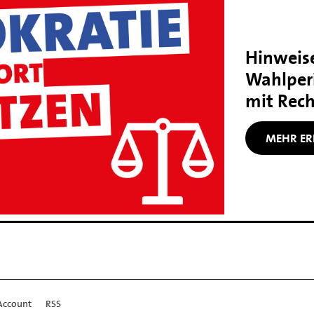
Hinweise
Wahlper
mit Rec
MEHR ER
Account
RSS