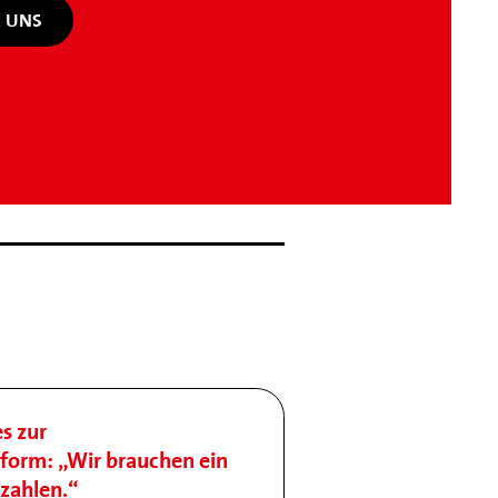
 UNS
s zur
form: „Wir brauchen ein
ezahlen.“