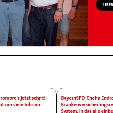
ÜBER
trompreis jetzt schnell
BayernSPD-Chefin Endre
ht um viele Jobs im
Krankenversicherungsre
System, in das alle einb